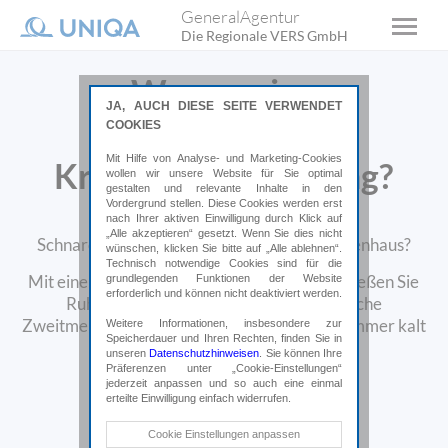
GeneralAgentur
Die Regionale VERS GmbH
Warum eine
JA, AUCH DIESE SEITE VERWENDET
private
COOKIES
Mit Hilfe von Analyse- und Marketing-Cookies
Krankenversicherung?
wollen wir unsere Website für Sie optimal
gestalten und relevante Inhalte in den
Vordergrund stellen. Diese Cookies werden erst
nach Ihrer aktiven Einwilligung durch Klick auf
Um die Wette warten bei Ärzt:innen?
„Alle akzeptieren“ gesetzt. Wenn Sie dies nicht
Schnarchende Bettnachbar:innen im Krankenhaus?
wünschen, klicken Sie bitte auf „Alle ablehnen“.
Technisch notwendige Cookies sind für die
Mit einer privaten Krankenversicherung genießen Sie
grundlegenden Funktionen der Website
erforderlich und können nicht deaktiviert werden.
Ruhe im Einbettzimmer, holen sich ärztliche
Zweitmeinungen, bleibt Ihr Sessel im Wartezimmer kalt
Weitere Informationen, insbesondere zur
Speicherdauer und Ihren Rechten, finden Sie in
und vieles mehr.
unseren
Datenschutzhinweisen
. Sie können Ihre
Präferenzen unter „Cookie-Einstellungen“
jederzeit anpassen und so auch eine einmal
Online abschließen*
erteilte Einwilligung einfach widerrufen.
Technische Cookies
Cookie Einstellungen anpassen