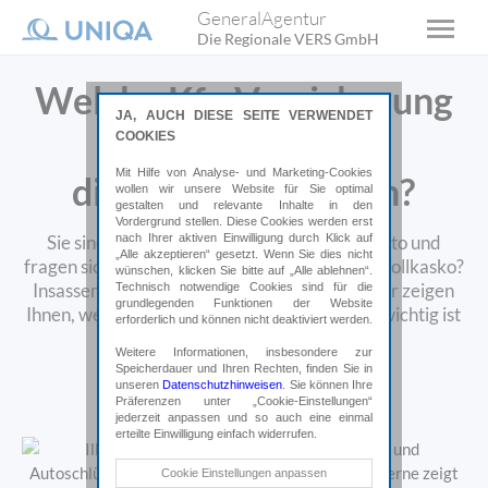
GeneralAgentur
Die Regionale VERS GmbH
Welche Kfz-Versicherung
JA, AUCH DIESE SEITE VERWENDET
ist
COOKIES
Mit Hilfe von Analyse- und Marketing-Cookies
die richtige für mich?
wollen wir unsere Website für Sie optimal
gestalten und relevante Inhalte in den
Vordergrund stellen. Diese Cookies werden erst
nach Ihrer aktiven Einwilligung durch Klick auf
Sie sind auf der Suche nach einem neuen Auto und
„Alle akzeptieren“ gesetzt. Wenn Sie dies nicht
fragen sich ob kaufen oder leasen? Teil- oder Vollkasko?
wünschen, klicken Sie bitte auf „Alle ablehnen“.
Insassenunfall-Versicherung, ja oder nein? Wir zeigen
Technisch notwendige Cookies sind für die
grundlegenden Funktionen der Website
Ihnen, welcher Versicherungsschutz wirklich wichtig ist
erforderlich und können nicht deaktiviert werden.
und beraten Sie gerne.
Weitere Informationen, insbesondere zur
Speicherdauer und Ihren Rechten, finden Sie in
unseren
Datenschutzhinweisen
. Sie können Ihre
Online abschließen*
Präferenzen unter „Cookie-Einstellungen“
jederzeit anpassen und so auch eine einmal
*Weiterleitung auf uniqa.at
erteilte Einwilligung einfach widerrufen.
Technische Cookies
Cookie Einstellungen anpassen